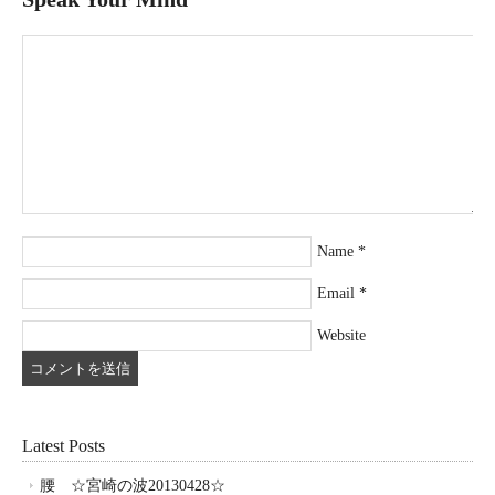
Name
*
Email
*
Website
Latest Posts
腰 ☆宮崎の波20130428☆