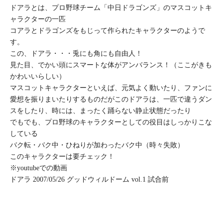
ドアラとは、プロ野球チーム「中日ドラゴンズ」のマスコットキ
ャラクターの一匹
コアラとドラゴンズをもじって作られたキャラクターのようで
す。
この、ドアラ・・・兎にも角にも自由人！
見た目、でかい頭にスマートな体がアンバランス！（ここがきも
かわいいらしい）
マスコットキャラクターといえば、元気よく動いたり、ファンに
愛想を振りまいたりするものだがこのドアラは
、一匹で違うダン
スをしたり、時には、まったく踊らない静止状態だったり
でもでも、プロ野球のキャラクターとしての役目はしっかりこな
している
バク転・バク中・ひねりが加わったバク中（時々失敗）
このキャラクターは要チェック！
※youtubeでの動画
ドアラ 2007/05/26 グッドウィルドーム vol.1 試合前