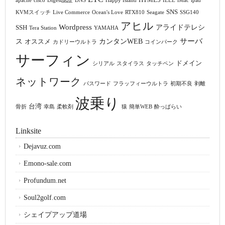
HTML5
apache
cisco
Digest認証
DNS
Happy Island
IEEE
iMac
ipad
SNS
KVMスイッチ
Live Commerce
Ocean's Love
RTX810
Seagate
SSG140
アヒル
Wordpress
アライドテレシ
SSH
Tera Station
YAMAHA
サーバ
ス
カンタンWEB
オススメ
カドリーウルトラ
コインパーク
サーフィン
ドメイン
シリアル
スタイラス
タッチペン
ネットワーク
パスワード
フラッフィーウルトラ
初期不良
剥離
波乗り
台湾
骨折
幸島
柔軟剤
猿
簡単WEB
酔っぱらい
Linksite
Dejavuz.com
Emono-sale.com
Profundum.net
Soul2golf.com
シェイプアップ道場