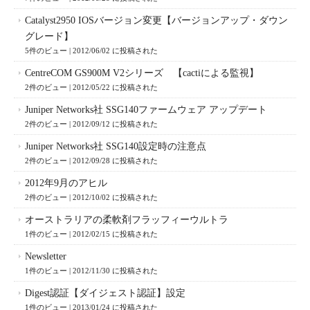
Catalyst2950 IOSバージョン変更【バージョンアップ・ダウン
グレード】
5件のビュー
|
2012/06/02 に投稿された
CentreCOM GS900M V2シリーズ 【cactiによる監視】
2件のビュー
|
2012/05/22 に投稿された
Juniper Networks社 SSG140ファームウェア アップデート
2件のビュー
|
2012/09/12 に投稿された
Juniper Networks社 SSG140設定時の注意点
2件のビュー
|
2012/09/28 に投稿された
2012年9月のアヒル
2件のビュー
|
2012/10/02 に投稿された
オーストラリアの柔軟剤フラッフィーウルトラ
1件のビュー
|
2012/02/15 に投稿された
Newsletter
1件のビュー
|
2012/11/30 に投稿された
Digest認証【ダイジェスト認証】設定
1件のビュー
|
2013/01/24 に投稿された