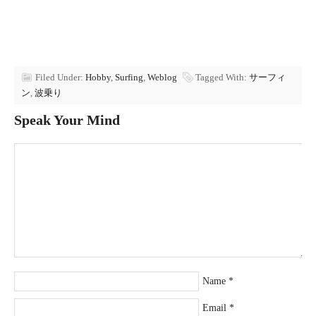
Filed Under:
Hobby
,
Surfing
,
Weblog
Tagged With:
サーフィ
ン
,
波乗り
Speak Your Mind
Name
*
Email
*