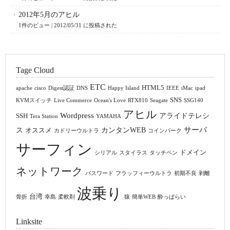
2012年5月のアヒル
1件のビュー
|
2012/05/31 に投稿された
Tage Cloud
ETC
HTML5
apache
cisco
Digest認証
DNS
Happy Island
IEEE
iMac
ipad
SNS
KVMスイッチ
Live Commerce
Ocean's Love
RTX810
Seagate
SSG140
アヒル
Wordpress
アライドテレシ
SSH
Tera Station
YAMAHA
サーバ
ス
カンタンWEB
オススメ
カドリーウルトラ
コインパーク
サーフィン
ドメイン
シリアル
スタイラス
タッチペン
ネットワーク
パスワード
フラッフィーウルトラ
初期不良
剥離
波乗り
台湾
骨折
幸島
柔軟剤
猿
簡単WEB
酔っぱらい
Linksite