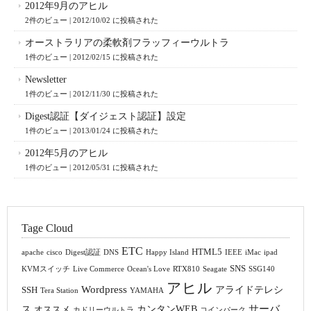
2012年9月のアヒル
2件のビュー
|
2012/10/02 に投稿された
オーストラリアの柔軟剤フラッフィーウルトラ
1件のビュー
|
2012/02/15 に投稿された
Newsletter
1件のビュー
|
2012/11/30 に投稿された
Digest認証【ダイジェスト認証】設定
1件のビュー
|
2013/01/24 に投稿された
2012年5月のアヒル
1件のビュー
|
2012/05/31 に投稿された
Tage Cloud
ETC
HTML5
apache
cisco
Digest認証
DNS
Happy Island
IEEE
iMac
ipad
SNS
KVMスイッチ
Live Commerce
Ocean's Love
RTX810
Seagate
SSG140
アヒル
Wordpress
アライドテレシ
SSH
Tera Station
YAMAHA
サーバ
ス
カンタンWEB
オススメ
カドリーウルトラ
コインパーク