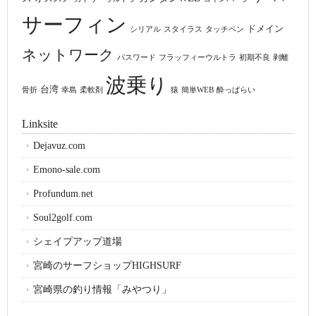
サーフィン
ドメイン
シリアル
スタイラス
タッチペン
ネットワーク
パスワード
フラッフィーウルトラ
初期不良
剥離
波乗り
台湾
骨折
幸島
柔軟剤
猿
簡単WEB
酔っぱらい
Linksite
Dejavuz.com
Emono-sale.com
Profundum.net
Soul2golf.com
シェイプアップ道場
宮崎のサーフショップHIGHSURF
宮崎県の釣り情報「みやつり」