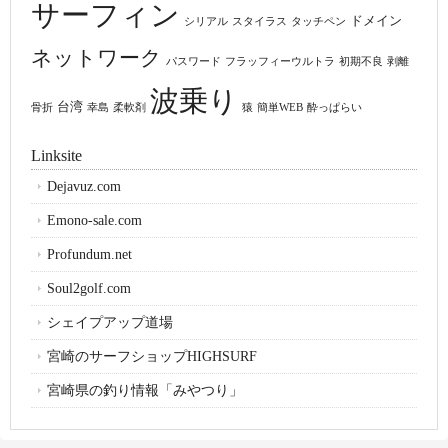
サーフィン
ドメイン
シリアル
スタイラス
タッチペン
ネットワーク
パスワード
フラッフィーウルトラ
初期不良
剥離
波乗り
台湾
骨折
幸島
柔軟剤
猿
簡単WEB
酔っぱらい
Linksite
Dejavuz.com
Emono-sale.com
Profundum.net
Soul2golf.com
シェイプアップ道場
宮崎のサーフショップHIGHSURF
宮崎県の釣り情報「みやつり」