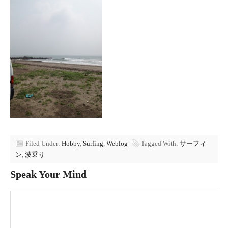
Filed Under:
Hobby
,
Surfing
,
Weblog
Tagged With:
サーフィ
ン
,
波乗り
Speak Your Mind