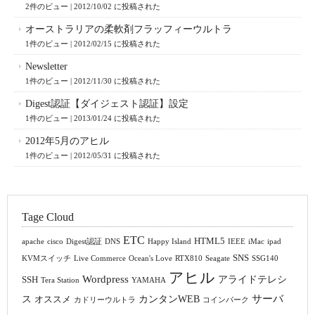
2件のビュー
|
2012/10/02 に投稿された
オーストラリアの柔軟剤フラッフィーウルトラ
1件のビュー
|
2012/02/15 に投稿された
Newsletter
1件のビュー
|
2012/11/30 に投稿された
Digest認証【ダイジェスト認証】設定
1件のビュー
|
2013/01/24 に投稿された
2012年5月のアヒル
1件のビュー
|
2012/05/31 に投稿された
Tage Cloud
ETC
HTML5
apache
cisco
Digest認証
DNS
Happy Island
IEEE
iMac
ipad
SNS
KVMスイッチ
Live Commerce
Ocean's Love
RTX810
Seagate
SSG140
アヒル
Wordpress
アライドテレシ
SSH
Tera Station
YAMAHA
サーバ
ス
カンタンWEB
オススメ
カドリーウルトラ
コインパーク