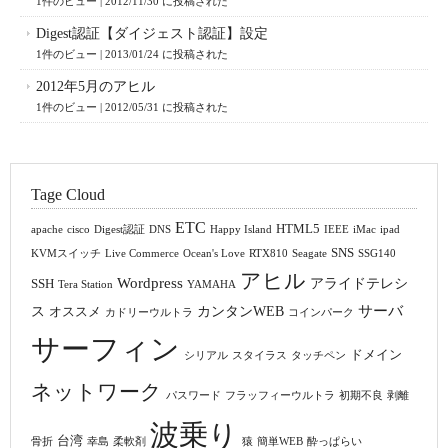
1件のビュー
|
2012/11/30 に投稿された
Digest認証【ダイジェスト認証】設定
1件のビュー
|
2013/01/24 に投稿された
2012年5月のアヒル
1件のビュー
|
2012/05/31 に投稿された
Tage Cloud
ETC
HTML5
apache
cisco
Digest認証
DNS
Happy Island
IEEE
iMac
ipad
SNS
KVMスイッチ
Live Commerce
Ocean's Love
RTX810
Seagate
SSG140
アヒル
Wordpress
アライドテレシ
SSH
Tera Station
YAMAHA
サーバ
ス
カンタンWEB
オススメ
カドリーウルトラ
コインパーク
サーフィン
ドメイン
シリアル
スタイラス
タッチペン
ネットワーク
パスワード
フラッフィーウルトラ
初期不良
剥離
波乗り
台湾
骨折
幸島
柔軟剤
猿
簡単WEB
酔っぱらい