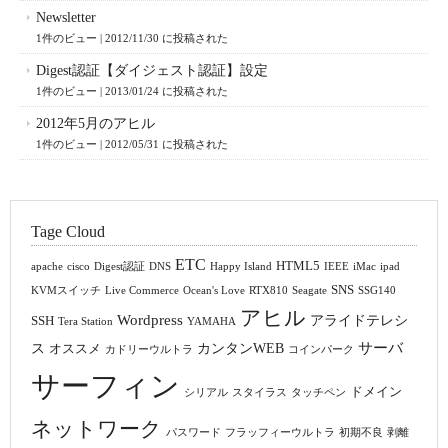
Newsletter
1件のビュー
|
2012/11/30 に投稿された
Digest認証【ダイジェスト認証】設定
1件のビュー
|
2013/01/24 に投稿された
2012年5月のアヒル
1件のビュー
|
2012/05/31 に投稿された
Tage Cloud
ETC
HTML5
apache
cisco
Digest認証
DNS
Happy Island
IEEE
iMac
ipad
SNS
KVMスイッチ
Live Commerce
Ocean's Love
RTX810
Seagate
SSG140
アヒル
Wordpress
アライドテレシ
SSH
Tera Station
YAMAHA
サーバ
ス
カンタンWEB
オススメ
カドリーウルトラ
コインパーク
サーフィン
ドメイン
シリアル
スタイラス
タッチペン
ネットワーク
パスワード
フラッフィーウルトラ
初期不良
剥離