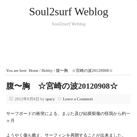
Soul2surf Weblog
Soul2surf Weblog
You are here:
Home
/
Hobby
/
腹〜胸 ☆宮崎の波20120908☆
腹〜胸 ☆宮崎の波20120908☆
2012年9月8日
by
spacy
Leave a Comment
サーフボードの衝突による、まぶた及び結膜裂傷の怪我から約一
ヶ月
ようやく傷も癒え、サーフィンを再開することが出来ました。