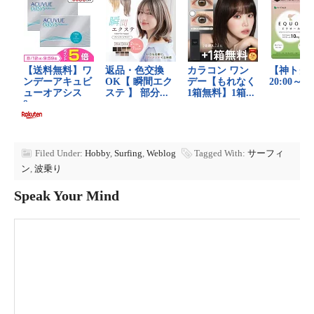
Filed Under:
Hobby
,
Surfing
,
Weblog
Tagged With:
サーフィ
ン
,
波乗り
Speak Your Mind