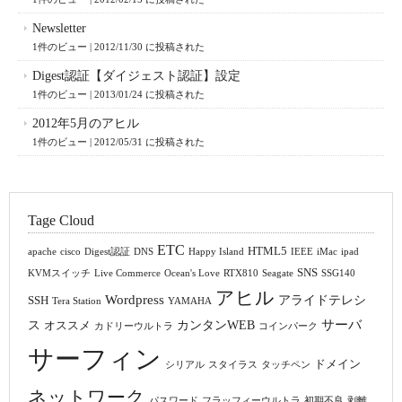
Newsletter
1件のビュー
|
2012/11/30 に投稿された
Digest認証【ダイジェスト認証】設定
1件のビュー
|
2013/01/24 に投稿された
2012年5月のアヒル
1件のビュー
|
2012/05/31 に投稿された
Tage Cloud
ETC
HTML5
apache
cisco
Digest認証
DNS
Happy Island
IEEE
iMac
ipad
SNS
KVMスイッチ
Live Commerce
Ocean's Love
RTX810
Seagate
SSG140
アヒル
Wordpress
アライドテレシ
SSH
Tera Station
YAMAHA
サーバ
ス
カンタンWEB
オススメ
カドリーウルトラ
コインパーク
サーフィン
ドメイン
シリアル
スタイラス
タッチペン
ネットワーク
パスワード
フラッフィーウルトラ
初期不良
剥離