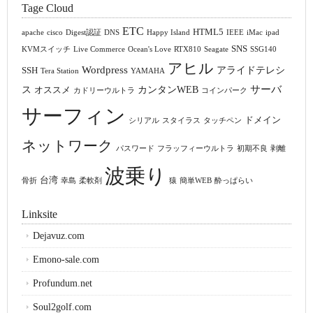
Tage Cloud
ETC
HTML5
apache
cisco
Digest認証
DNS
Happy Island
IEEE
iMac
ipad
SNS
KVMスイッチ
Live Commerce
Ocean's Love
RTX810
Seagate
SSG140
アヒル
Wordpress
アライドテレシ
SSH
Tera Station
YAMAHA
サーバ
ス
カンタンWEB
オススメ
カドリーウルトラ
コインパーク
サーフィン
ドメイン
シリアル
スタイラス
タッチペン
ネットワーク
パスワード
フラッフィーウルトラ
初期不良
剥離
波乗り
台湾
骨折
幸島
柔軟剤
猿
簡単WEB
酔っぱらい
Linksite
Dejavuz.com
Emono-sale.com
Profundum.net
Soul2golf.com