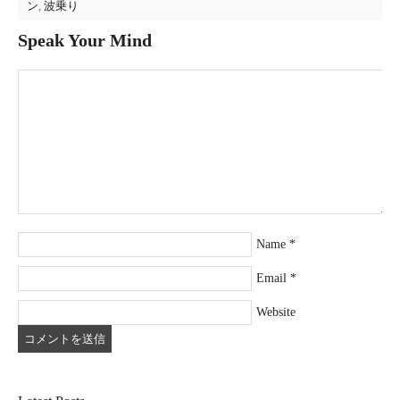
ン
,
波乗り
Speak Your Mind
Name
*
Email
*
Website