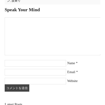
ン
,
波乗り
Speak Your Mind
Name
*
Email
*
Website
Latest Posts