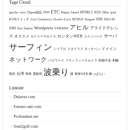
Tage Cloud
ETC
HTML5
apache
cisco
Digest認証
DNS
Happy Island
IEEE
iMac
ipad
SNS
KVMスイッチ
Live Commerce
Ocean's Love
RTX810
Seagate
SSG140
アヒル
Wordpress
アライドテレシ
SSH
Tera Station
YAMAHA
サーバ
ス
カンタンWEB
オススメ
カドリーウルトラ
コインパーク
サーフィン
ドメイン
シリアル
スタイラス
タッチペン
ネットワーク
パスワード
フラッフィーウルトラ
初期不良
剥離
波乗り
台湾
骨折
幸島
柔軟剤
猿
簡単WEB
酔っぱらい
Linksite
Dejavuz.com
Emono-sale.com
Profundum.net
Soul2golf.com