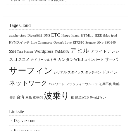
Tage Cloud
ETC
HTML5
apache
cisco
Digest認証
DNS
Happy Island
IEEE
iMac
ipad
SNS
KVMスイッチ
Live Commerce
Ocean's Love
RTX810
Seagate
SSG140
アヒル
Wordpress
アライドテレシ
SSH
Tera Station
YAMAHA
サーバ
ス
カンタンWEB
オススメ
カドリーウルトラ
コインパーク
サーフィン
ドメイン
シリアル
スタイラス
タッチペン
ネットワーク
パスワード
フラッフィーウルトラ
初期不良
剥離
波乗り
台湾
骨折
幸島
柔軟剤
猿
簡単WEB
酔っぱらい
Linksite
Dejavuz.com
Emono-sale.com