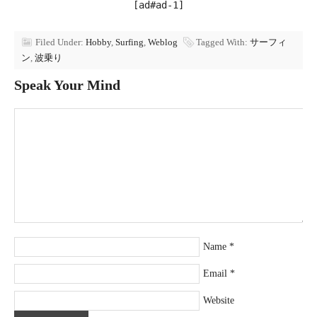
[ad#ad-1]
Filed Under:
Hobby
,
Surfing
,
Weblog
Tagged With:
サーフィ
ン
,
波乗り
Speak Your Mind
Name
*
Email
*
Website