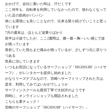
おかげで、会社に着いた時は、汗だくです
ここ何年も、自転車を利用していなかったので、使わなくなって
いた足の筋肉がパンパン
体にも環境にも良いことなので、出来る限り続けていこうと思っ
ています
7月の週末は、ほとんど波乗りばかり
前半は小波でしたが、ここ2週間は、腰～腹～胸～いい感じで波
が残っています
骨折していた指もまだ痛みが残っているが、少しずつ元に戻りつ
つある
気長に治していきます
いつもお世話になっているサーフショップ「HIGHSURF（ハイサ
ーフ）」がレンタカーを提供し始めました
かなりリーズナブルなので、宮崎へサーフトリップされた方は、
是非、利用してみてはいかがでしょうか
サーフィンスクールも親切丁寧で大好評のようです
同時に、オンラインショップも開設されました
こちらも要チェック！
宮崎のサーフショップ「HIGHSURF（ハイサーフ）」