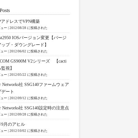
Posts
PアドレスでVPN構築
ビュー
|
2012/08/28 に投稿された
lyst2950 IOSバージョン変更【バージ
アップ・ダウングレード】
ビュー
|
2012/06/02 に投稿された
reCOM GS900M V2シリーズ 【cacti
る監視】
ビュー
|
2012/05/22 に投稿された
per Networks社 SSG140ファームウェア
プデート
ビュー
|
2012/09/12 に投稿された
per Networks社 SSG140設定時の注意点
ビュー
|
2012/09/28 に投稿された
2年9月のアヒル
ビュー
|
2012/10/02 に投稿された