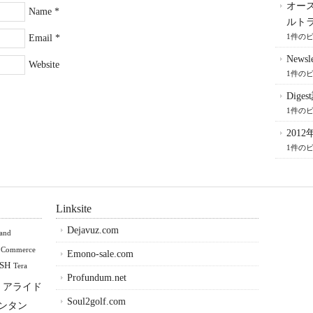
オー
Name
*
ルト
1件の
Email
*
Newsle
Website
1件の
Dig
1件の
201
1件の
Linksite
Dejavuz.com
land
 Commerce
Emono-sale.com
SH
Tera
Profundum.net
アライド
Soul2golf.com
ンタン