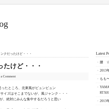
log
Latest P
ンクだったけど・・・
腰 ☆
ったけど・・・
201
 a Comment
もも〜
YAM
思ったところ、北東風がビュンビュン
RTX
、サイズはそこまでないが、風ジャンク・・・
が、絶対にみんな集中するだろうと思い
201