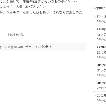
うと予感して、午後4時過ぎからいつものポイントへ
はあって、人数も6・7人ぐらい
Popular 
が、ショルダーが張った波もあり、それなりに楽しめた
同一I
7件の
Cata
[ad#ad-1]
ョン
5件の
g
Tagged With:
サーフィン
,
波乗り
Cent
によ
2件の
Juni
アッ
2件の
Juni
2件の
201
2件の