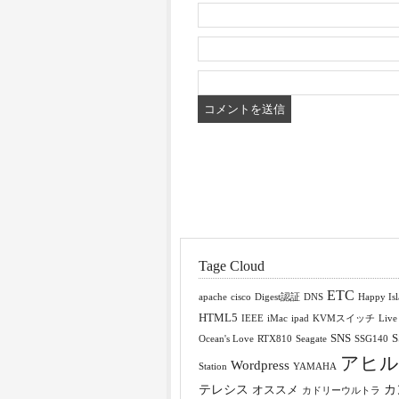
Tage Cloud
ETC
apache
cisco
Digest認証
DNS
Happy Is
HTML5
IEEE
iMac
ipad
KVMスイッチ
Live
SNS
S
Ocean's Love
RTX810
Seagate
SSG140
アヒル
Wordpress
Station
YAMAHA
テレシス
カ
オススメ
カドリーウルトラ