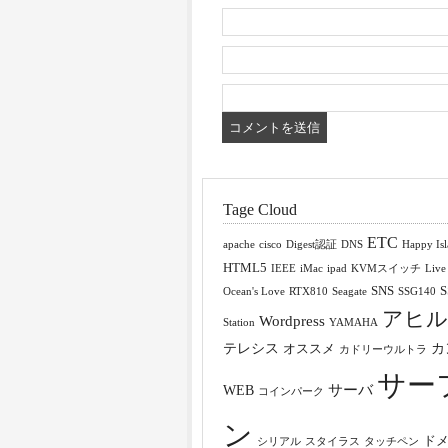
Tage Cloud
ETC
apache
cisco
Digest認証
DNS
Happy Is
HTML5
IEEE
iMac
ipad
KVMスイッチ
Live
SNS
S
Ocean's Love
RTX810
Seagate
SSG140
アヒル
Wordpress
Station
YAMAHA
テレシス
カ
オススメ
カドリーウルトラ
サー
サーバ
WEB
コインパーク
ン
ド
シリアル
スタイラス
タッチペン