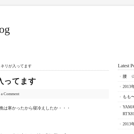
log
Latest P
ウネリが入ってます
腰 ☆
入ってます
201
 a Comment
もも〜
YAM
晩は寒かったから寝冷えしたか・・・
RTX
201