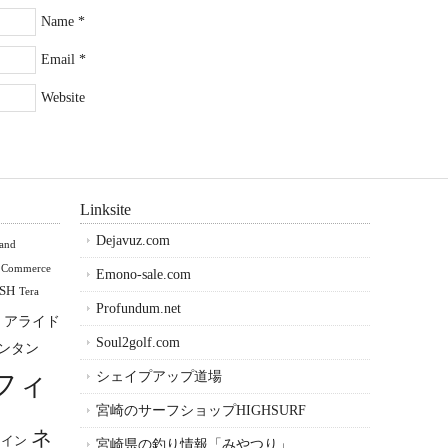
Name
*
Email
*
Website
Linksite
Dejavuz.com
land
 Commerce
Emono-sale.com
SH
Tera
Profundum.net
アライド
Soul2golf.com
ンタン
フィ
シェイプアップ道場
宮崎のサーフショップHIGHSURF
ネ
メイン
宮崎県の釣り情報「みやつり」