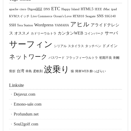
ETC
HTML5
apache
cisco
Digest認証
DNS
Happy Island
IEEE
iMac
ipad
SNS
KVMスイッチ
Live Commerce
Ocean's Love
RTX810
Seagate
SSG140
アヒル
Wordpress
アライドテレシ
SSH
Tera Station
YAMAHA
サーバ
ス
カンタンWEB
オススメ
カドリーウルトラ
コインパーク
サーフィン
ドメイン
シリアル
スタイラス
タッチペン
ネットワーク
パスワード
フラッフィーウルトラ
初期不良
剥離
波乗り
台湾
骨折
幸島
柔軟剤
猿
簡単WEB
酔っぱらい
Linksite
Dejavuz.com
Emono-sale.com
Profundum.net
Soul2golf.com